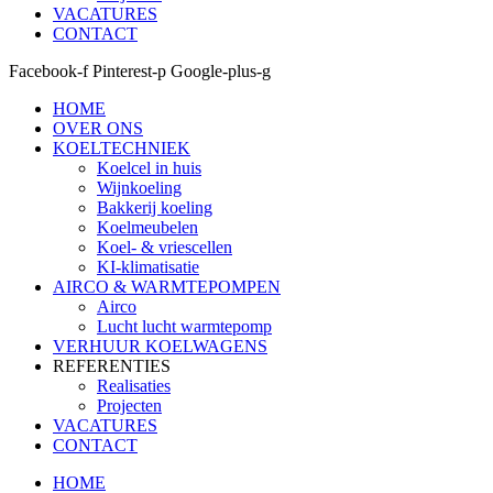
VACATURES
CONTACT
Facebook-f
Pinterest-p
Google-plus-g
HOME
OVER ONS
KOELTECHNIEK
Koelcel in huis
Wijnkoeling
Bakkerij koeling
Koelmeubelen
Koel- & vriescellen
KI-klimatisatie
AIRCO & WARMTEPOMPEN
Airco
Lucht lucht warmtepomp
VERHUUR KOELWAGENS
REFERENTIES
Realisaties
Projecten
VACATURES
CONTACT
HOME