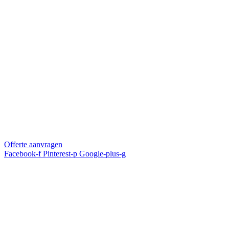
Offerte aanvragen
Facebook-f
Pinterest-p
Google-plus-g