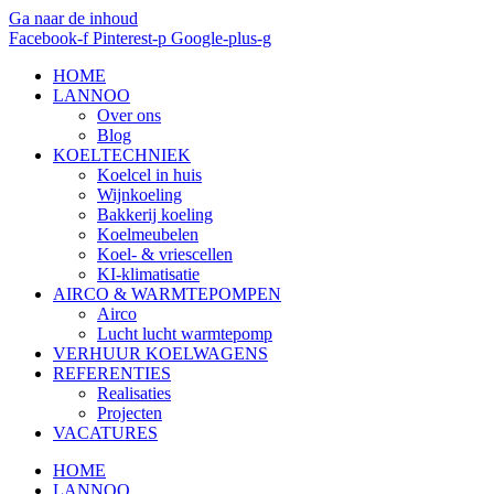
Ga naar de inhoud
Facebook-f
Pinterest-p
Google-plus-g
HOME
LANNOO
Over ons
Blog
KOELTECHNIEK
Koelcel in huis
Wijnkoeling
Bakkerij koeling
Koelmeubelen
Koel- & vriescellen
KI-klimatisatie
AIRCO & WARMTEPOMPEN
Airco
Lucht lucht warmtepomp
VERHUUR KOELWAGENS
REFERENTIES
Realisaties
Projecten
VACATURES
HOME
LANNOO