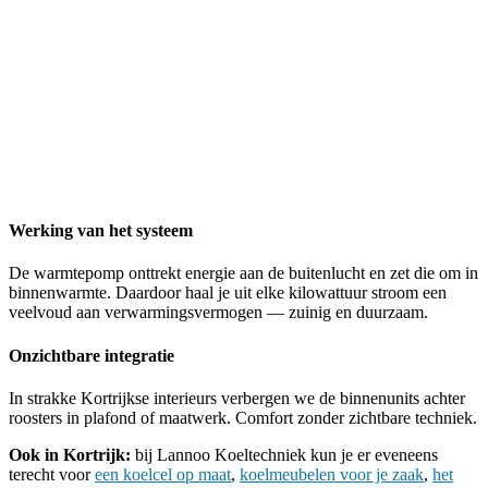
Werking van het systeem
De warmtepomp onttrekt energie aan de buitenlucht en zet die om in
binnenwarmte. Daardoor haal je uit elke kilowattuur stroom een
veelvoud aan verwarmingsvermogen — zuinig en duurzaam.
Onzichtbare integratie
In strakke Kortrijkse interieurs verbergen we de binnenunits achter
roosters in plafond of maatwerk. Comfort zonder zichtbare techniek.
Ook in Kortrijk:
bij Lannoo Koeltechniek kun je er eveneens
terecht voor
een koelcel op maat
,
koelmeubelen voor je zaak
,
het