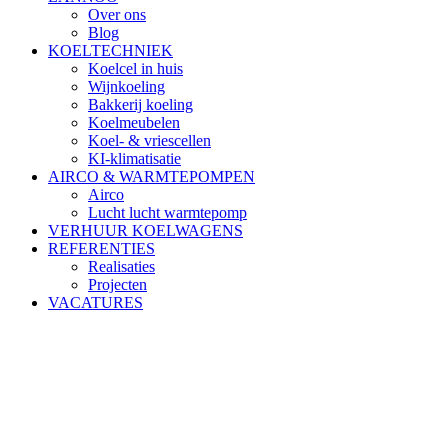
Over ons
Blog
KOELTECHNIEK
Koelcel in huis
Wijnkoeling
Bakkerij koeling
Koelmeubelen
Koel- & vriescellen
KI-klimatisatie
AIRCO & WARMTEPOMPEN
Airco
Lucht lucht warmtepomp
VERHUUR KOELWAGENS
REFERENTIES
Realisaties
Projecten
VACATURES