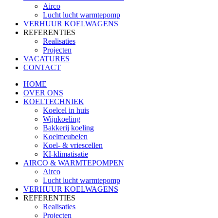
Airco
Lucht lucht warmtepomp
VERHUUR KOELWAGENS
REFERENTIES
Realisaties
Projecten
VACATURES
CONTACT
HOME
OVER ONS
KOELTECHNIEK
Koelcel in huis
Wijnkoeling
Bakkerij koeling
Koelmeubelen
Koel- & vriescellen
KI-klimatisatie
AIRCO & WARMTEPOMPEN
Airco
Lucht lucht warmtepomp
VERHUUR KOELWAGENS
REFERENTIES
Realisaties
Projecten