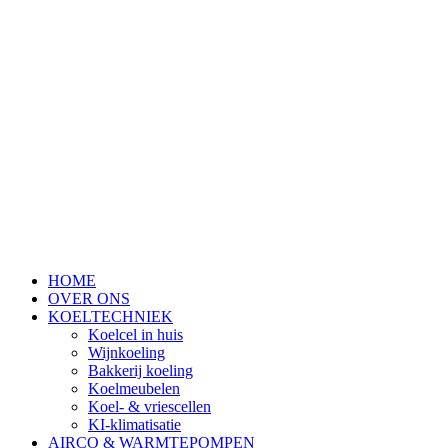
HOME
OVER ONS
KOELTECHNIEK
Koelcel in huis
Wijnkoeling
Bakkerij koeling
Koelmeubelen
Koel- & vriescellen
KI-klimatisatie
AIRCO & WARMTEPOMPEN