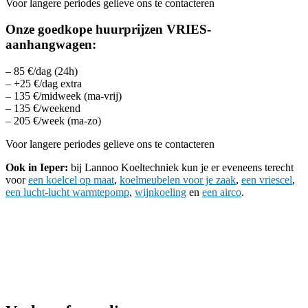
Voor langere periodes gelieve ons te contacteren
Onze goedkope huurprijzen VRIES-
aanhangwagen:
– 85 €/dag (24h)
– +25 €/dag extra
– 135 €/midweek (ma-vrij)
– 135 €/weekend
– 205 €/week (ma-zo)
Voor langere periodes gelieve ons te contacteren
Ook in Ieper:
bij Lannoo Koeltechniek kun je er eveneens terecht
voor
een koelcel op maat
,
koelmeubelen voor je zaak
,
een vriescel
,
een lucht-lucht warmtepomp
,
wijnkoeling
en
een airco
.