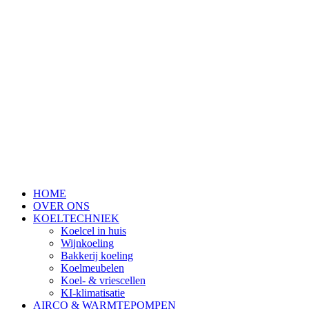
HOME
OVER ONS
KOELTECHNIEK
Koelcel in huis
Wijnkoeling
Bakkerij koeling
Koelmeubelen
Koel- & vriescellen
KI-klimatisatie
AIRCO & WARMTEPOMPEN