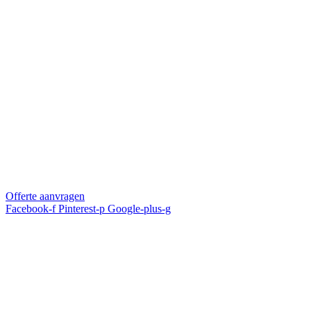
Offerte aanvragen
Facebook-f
Pinterest-p
Google-plus-g