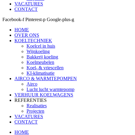
VACATURES
CONTACT
Facebook-f
Pinterest-p
Google-plus-g
HOME
OVER ONS
KOELTECHNIEK
Koelcel in huis
Wijnkoeling
Bakkerij koeling
Koelmeubelen
Koel- & vriescellen
KI-klimatisatie
AIRCO & WARMTEPOMPEN
Airco
Lucht lucht warmtepomp
VERHUUR KOELWAGENS
REFERENTIES
Realisaties
Projecten
VACATURES
CONTACT
HOME