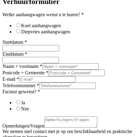
Verhuurformulier
Welke aanhangwagen wenst u te huren?
*
Koel aanhangwagen
Diepvries aanhangwagen
Startdatum
*
Einddatum
*
Naam + voornaam
*
Postcode + Gemeente
*
E-mail
*
Telefoonnummer
*
Factuur gewenst?
*
Ja
Nee
Opmerkingen/Vragen
We nemen snel contact met je op om beschikbaarheid en praktische
afspraken te bevestigen.