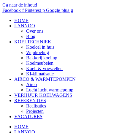
Ga naar de inhoud
Facebook-f
Pinterest-p
Google-plus-g
HOME
LANNOO
Over ons
Blog
KOELTECHNIEK
Koelcel in huis
Wijnkoeling
Bakkerij koeling
Koelmeubelen
Koel- & vriescellen
KI-klimatisatie
AIRCO & WARMTEPOMPEN
Airco
Lucht lucht warmtepomp
VERHUUR KOELWAGENS
REFERENTIES
Realisaties
Projecten
VACATURES
HOME
LANNOO