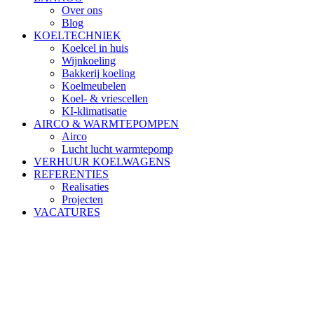
Over ons
Blog
KOELTECHNIEK
Koelcel in huis
Wijnkoeling
Bakkerij koeling
Koelmeubelen
Koel- & vriescellen
KI-klimatisatie
AIRCO & WARMTEPOMPEN
Airco
Lucht lucht warmtepomp
VERHUUR KOELWAGENS
REFERENTIES
Realisaties
Projecten
VACATURES