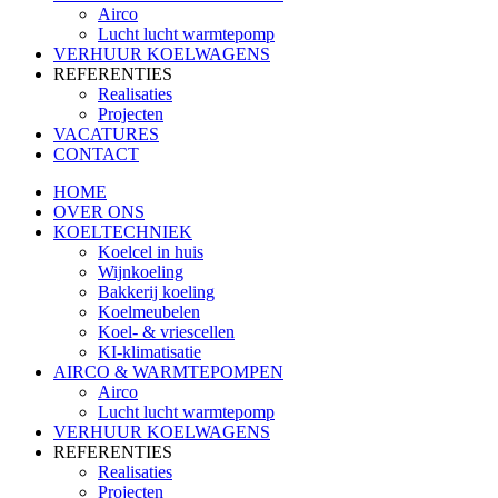
Airco
Lucht lucht warmtepomp
VERHUUR KOELWAGENS
REFERENTIES
Realisaties
Projecten
VACATURES
CONTACT
HOME
OVER ONS
KOELTECHNIEK
Koelcel in huis
Wijnkoeling
Bakkerij koeling
Koelmeubelen
Koel- & vriescellen
KI-klimatisatie
AIRCO & WARMTEPOMPEN
Airco
Lucht lucht warmtepomp
VERHUUR KOELWAGENS
REFERENTIES
Realisaties
Projecten